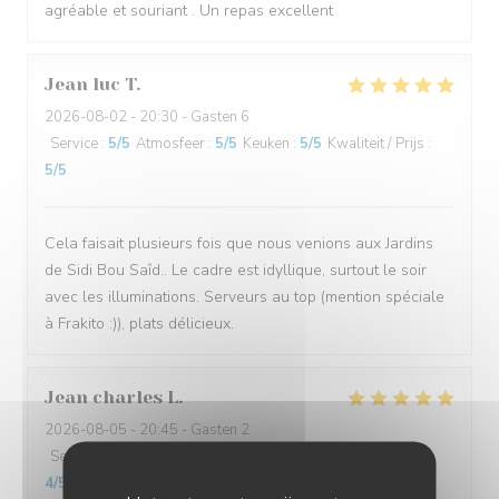
agréable et souriant . Un repas excellent
Jean luc
T
2026-08-02
- 20:30 - Gasten 6
Service
:
5
/5
Atmosfeer
:
5
/5
Keuken
:
5
/5
Kwaliteit / Prijs
:
5
/5
Cela faisait plusieurs fois que nous venions aux Jardins
de Sidi Bou Saîd.. Le cadre est idyllique, surtout le soir
avec les illuminations. Serveurs au top (mention spéciale
à Frakito :)), plats délicieux.
Jean charles
L
2026-08-05
- 20:45 - Gasten 2
Service
:
5
/5
Atmosfeer
:
5
/5
Keuken
:
5
/5
Kwaliteit / Prijs
:
4
/5