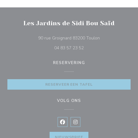
Les Jardins de Sidi Bou Saïd
((opent in een nieu
90 rue Groignard 83200 Toulon
04 83 57 23 52
RESERVERING
RESERVEER EEN TAFEL
VOLG ONS
Facebook ((opent in een nieuw vens
Instagram ((opent in een nieu
NIEUWSBRIEF