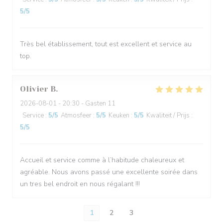
5
/5
Très bel établissement, tout est excellent et service au
top.
Olivier
B
2026-08-01
- 20:30 - Gasten 11
Service
:
5
/5
Atmosfeer
:
5
/5
Keuken
:
5
/5
Kwaliteit / Prijs
:
5
/5
Accueil et service comme à l’habitude chaleureux et
agréable. Nous avons passé une excellente soirée dans
un tres bel endroit en nous régalant !!!
1
2
3