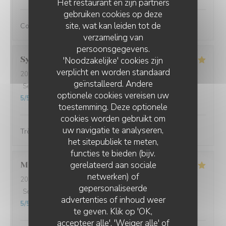
Het restaurant en zijn partners
gebruiken cookies op deze
site, wat kan leiden tot de
Comme à son habitude, parfait!
verzameling van
persoonsgegevens.
Sylvette
L
'Noodzakelijke' cookies zijn
verplicht en worden standaard
2026-08-05
- 20:15 - Gasten 3
geïnstalleerd. Andere
Service
:
5
/5
Atmosfeer
:
5
/5
Keuken
:
5
/5
Kwaliteit / Prijs
:
optionele cookies vereisen uw
5
/5
toestemming. Deze optionele
cookies worden gebruikt om
uw navigatie te analyseren,
Très bon , bien accueillis et le restaurant est superbe
het sitepubliek te meten,
functies te bieden (bijv.
gerelateerd aan sociale
Marie-Ange
B
netwerken) of
2026-08-05
- 20:45 - Gasten 2
gepersonaliseerde
Service
:
5
/5
Atmosfeer
:
5
/5
Keuken
:
5
/5
Kwaliteit / Prijs
:
LES JARDINS DE SIDI BOU SAÏD
advertenties of inhoud weer
5
/5
te geven. Klik op 'OK,
accepteer alle', 'Weiger alle' of