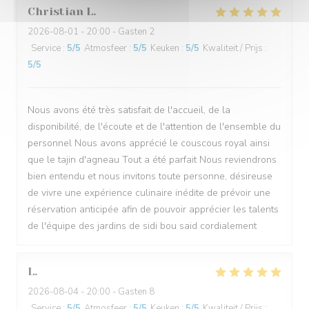
Christian
L
2026-08-01
- 20:00 - Gasten 2
Service
:
5
/5
Atmosfeer
:
5
/5
Keuken
:
5
/5
Kwaliteit / Prijs
:
5
/5
Nous avons été très satisfait de l'accueil, de la
disponibilité, de l'écoute et de l'attention de l'ensemble du
personnel Nous avons apprécié le couscous royal ainsi
que le tajin d'agneau Tout a été parfait Nous reviendrons
bien entendu et nous invitons toute personne, désireuse
de vivre une expérience culinaire inédite de prévoir une
réservation anticipée afin de pouvoir apprécier les talents
de l'équipe des jardins de sidi bou said cordialement
L
2026-08-04
- 20:00 - Gasten 8
Service
:
5
/5
Atmosfeer
:
5
/5
Keuken
:
5
/5
Kwaliteit / Prijs
: