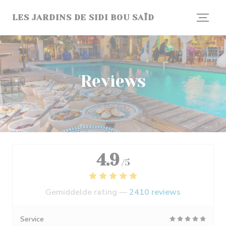
Cookies beheer paneel
LES JARDINS DE SIDI BOU SAÏD
Reviews
4.9
/5
Gemiddelde rating —
2410 reviews
Service