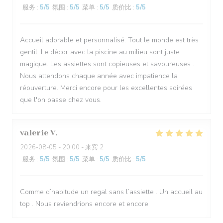
服务
:
5
/5
氛围
:
5
/5
菜单
:
5
/5
质价比
:
5
/5
Accueil adorable et personnalisé. Tout le monde est très
gentil. Le décor avec la piscine au milieu sont juste
magique. Les assiettes sont copieuses et savoureuses .
Nous attendons chaque année avec impatience la
réouverture. Merci encore pour les excellentes soirées
que l'on passe chez vous.
valerie
V
2026-08-05
- 20:00 - 来宾 2
服务
:
5
/5
氛围
:
5
/5
菜单
:
5
/5
质价比
:
5
/5
Comme d’habitude un regal sans l’assiette . Un accueil au
top . Nous reviendrions encore et encore