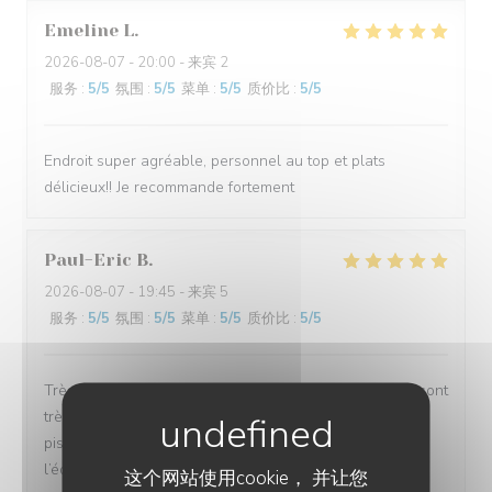
Emeline
L
2026-08-07
- 20:00 - 来宾 2
服务
:
5
/5
氛围
:
5
/5
菜单
:
5
/5
质价比
:
5
/5
Endroit super agréable, personnel au top et plats
délicieux!! Je recommande fortement
Paul-Eric
B
2026-08-07
- 19:45 - 来宾 5
服务
:
5
/5
氛围
:
5
/5
菜单
:
5
/5
质价比
:
5
/5
Très bon restaurant. Les plats sont parfaits et les prix sont
très abordables. Toutes les tables sont autour de la
piscine. Bravo à Alexandre pour sont accueil et à toute
l’équipe pour le service.
这个网站使用cookie， 并让您