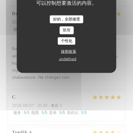
可以控制想要激活的内容。
Danielle
P
好的，全部接受
LES JARDINS DE SIDI BOU SAÏD
2026-08-07
- 20:00 - 来宾 6
服务
:
5
/5
氛围
:
5
/5
菜单
:
5
/5
质价比
:
5
/5
禁用
个性化
Rien à dire que Parfait ....accueil comme nul part
保密政策
ailleurs...repas excellent sans fausses notes....service au
undefined
top ...je ne manquerai pas une année sans venir me
régaler les papilles et retrouver cette ambiance
chaleureuse.. Ne changez rien
C
2026-08-07
- 20:30 - 来宾 3
服务
:
5
/5
氛围
:
5
/5
菜单
:
5
/5
质价比
:
5
/5
Toufik
A