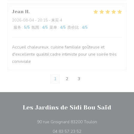
Jean
H
2026-08-04
- 20:15 - 来宾 4
服务
:
5
/5
氛围
:
4
/5
菜单
:
4
/5
质价比
:
4
/5
Accueil chaleureux, cuisine familiale goûteuse et
d'excellente qualité,cadre intimiste pour une soirée très
conviviale
1
2
3
Les Jardins de Sidi Bou Saïd
((在新窗口中打开))
90 rue Groignard 83200 Toulon
04 83 57 23 52