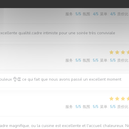
服务
:
5
/5
氛围
:
4
/5
菜单
:
4
/5
质价比
xcellente qualité,cadre intimiste pour une soirée très conviviale
服务
:
5
/5
氛围
:
5
/5
菜单
:
5
/5
质价比
abuleux 👌👏 ce qui fait que nous avons passé un excellent moment
服务
:
5
/5
氛围
:
5
/5
菜单
:
5
/5
质价比
cadre magnifique, ou la cuisine est excellente et l'accueil chaleureux. 