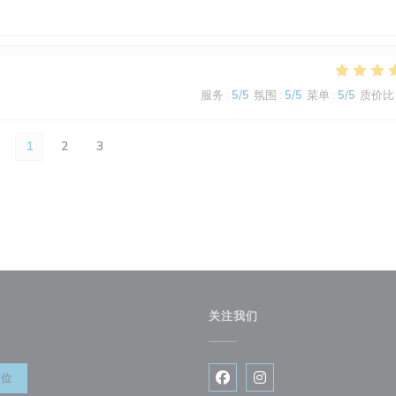
服务
:
5
/5
氛围
:
5
/5
菜单
:
5
/5
质价比
1
2
3
关注我们
餐位
Facebook ((在新窗口中打开)
Instagram ((在新窗口