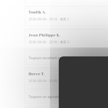
Toufik
A
2026-08-06
- 20:15 - 来宾 2
Jean Philippe
K
2026-08-06
- 20:00 - 来宾 2
Toujours excellent et un accueil au top
Herve
T
2026-08-04
- 20:45 - 来宾 2
Toujours un agréable moment. Merci.