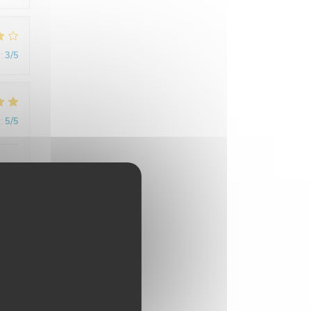
:
3
/5
:
5
/5
:
5
/5