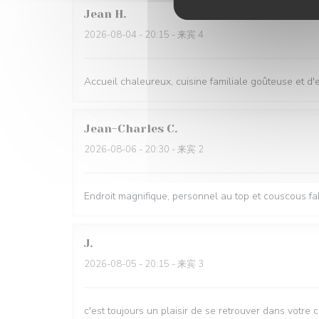
Jean
H
2026-08-04
- 20:15 - 来宾 4
Accueil chaleureux, cuisine familiale goûteuse et d'e
Jean-Charles
C
2026-08-06
- 20:30 - 来宾 2
Endroit magnifique, personnel au top et couscous f
J
2026-08-05
- 20:15 - 来宾 3
c'est toujours un plaisir de se retrouver dans votre 