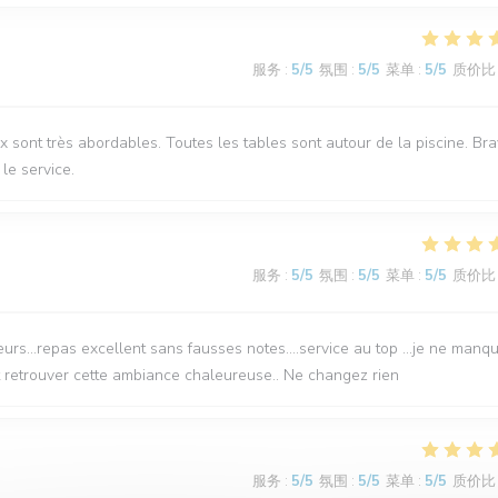
服务
:
5
/5
氛围
:
5
/5
菜单
:
5
/5
质价比
rix sont très abordables. Toutes les tables sont autour de la piscine. Br
le service.
服务
:
5
/5
氛围
:
5
/5
菜单
:
5
/5
质价比
leurs...repas excellent sans fausses notes....service au top ...je ne manq
t retrouver cette ambiance chaleureuse.. Ne changez rien
服务
:
5
/5
氛围
:
5
/5
菜单
:
5
/5
质价比