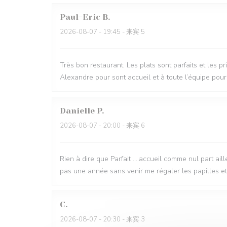
Paul-Eric
B
2026-08-07
- 19:45 - 来宾 5
Très bon restaurant. Les plats sont parfaits et les p
Alexandre pour sont accueil et à toute l’équipe pour 
Danielle
P
2026-08-07
- 20:00 - 来宾 6
Rien à dire que Parfait ....accueil comme nul part ail
pas une année sans venir me régaler les papilles e
C
2026-08-07
- 20:30 - 来宾 3