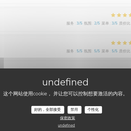
服务
:
3
/5
氛围
:
2
/5
菜单
:
3
/5
质价比
服务
:
5
/5
氛围
:
5
/5
菜单
:
5
/5
质价比
这个网站使用cookie， 并让您可以控制想要激活的内容。
服务
:
5
/5
氛围
:
5
/5
菜单
:
5
/5
质价比
LES JARDINS DE SIDI BOU SAÏD
好的，全部接受
禁用
个性化
保密政策
undefined