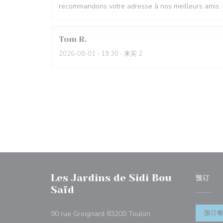
recommandons votre adresse à nos meilleurs amis.
Tom
R
2026-08-01
- 19:30 - 来宾 2
Les Jardins de Sidi Bou
预订
Saïd
((在新窗口中打开))
90 rue Groignard 83200 Toulon
预订