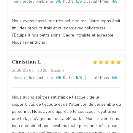
Service
:
5
/5
Ambiente
:
5
/5
Küche
:
5
/5
Qualität / Preis
:
4
/5
Nous avons passé une très belle soiree. Notre repas était
fin , des produits frais et cuisinés avec délicatesse,
l’Equipe à nos petits soins. Cadre intimiste et agreable.
Nous reviendrons !
Christian
L
2026-08-01
- 20:00 - Gäste 2
Service
:
5
/5
Ambiente
:
5
/5
Küche
:
5
/5
Qualität / Preis
:
5
/5
Nous avons été très satisfait de l'accueil, de la
disponibilité, de l'écoute et de l'attention de l'ensemble du
personnel Nous avons apprécié le couscous royal ainsi
que le tajin d'agneau Tout a été parfait Nous reviendrons
bien entendu et nous invitons toute personne, désireuse
de vivre une expérience culinaire inédite de prévoir une