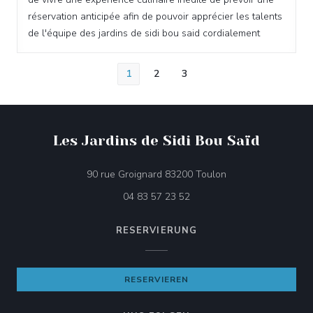
réservation anticipée afin de pouvoir apprécier les talents
de l'équipe des jardins de sidi bou said cordialement
1
2
3
Les Jardins de Sidi Bou Saïd
((öffnet ein neues F
90 rue Groignard 83200 Toulon
04 83 57 23 52
RESERVIERUNG
RESERVIEREN