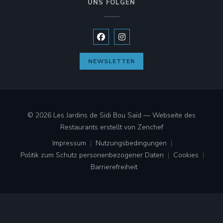
UNS FOLGEN
Facebook ((öffnet ein neues Fenste
Instagram ((öffnet ein neues 
NEWSLETTER
© 2026 Les Jardins de Sidi Bou Saïd — Webseite des
((öffnet ein neues F
Restaurants erstellt von
Zenchef
Impressum
Nutzungsbedingungen
((öffnet ein neues Fenster))
((öffnet ein neues Fenster))
Politik zum Schutz personenbezogener Daten
Cookies
((öffnet ein neues Fenster))
((öffnet ei
Barrierefreiheit
((öffnet ein neues Fenster))