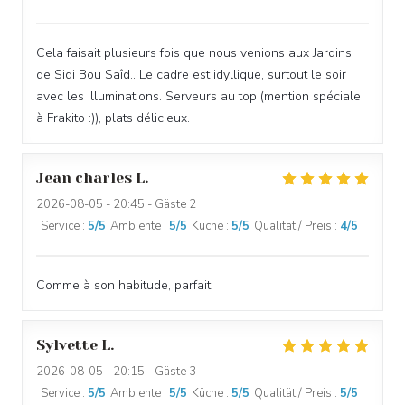
Cela faisait plusieurs fois que nous venions aux Jardins
de Sidi Bou Saîd.. Le cadre est idyllique, surtout le soir
avec les illuminations. Serveurs au top (mention spéciale
à Frakito :)), plats délicieux.
Jean charles
L
2026-08-05
- 20:45 - Gäste 2
LES JARDINS DE SIDI BOU SAÏD
Service
:
5
/5
Ambiente
:
5
/5
Küche
:
5
/5
Qualität / Preis
:
4
/5
Comme à son habitude, parfait!
Sylvette
L
2026-08-05
- 20:15 - Gäste 3
Service
:
5
/5
Ambiente
:
5
/5
Küche
:
5
/5
Qualität / Preis
:
5
/5