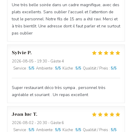
Une très belle soirée dans un cadre magnifique, avec des
plats excellents. Sans oublier l'accueil et l'attention de
tout le personnel. Notre fils de 15 ans a été ravi. Merci et
à très bientôt. Une adresse dont il faut parler et ne surtout
pas oublier
Sylvie
P
2026-08-05
- 19:30 - Gäste 4
Service
:
5
/5
Ambiente
:
5
/5
Küche
:
5
/5
Qualität / Preis
:
5
/5
Super restaurant déco très sympa , personnel très
agréable et souriant . Un repas excellent
Jean luc
T
2026-08-02
- 20:30 - Gäste 6
Service
:
5
/5
Ambiente
:
5
/5
Küche
:
5
/5
Qualität / Preis
:
5
/5