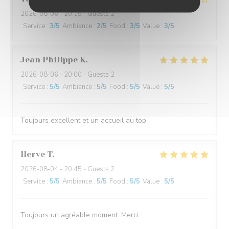
2026-08-06
- 20:15 - Guests 2
Service
:
3
/5
Ambiance
:
2
/5
Food
:
3
/5
Value
:
3
/5
Jean Philippe
K
2026-08-06
- 20:00 - Guests 2
Service
:
5
/5
Ambiance
:
5
/5
Food
:
5
/5
Value
:
5
/5
Toujours excellent et un accueil au top
Herve
T
2026-08-04
- 20:45 - Guests 2
Service
:
5
/5
Ambiance
:
5
/5
Food
:
5
/5
Value
:
5
/5
Toujours un agréable moment. Merci.