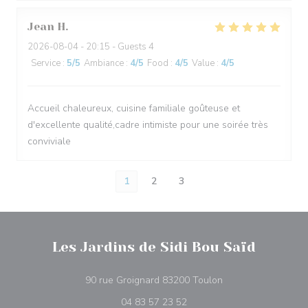
Jean
H
2026-08-04
- 20:15 - Guests 4
Service
:
5
/5
Ambiance
:
4
/5
Food
:
4
/5
Value
:
4
/5
Accueil chaleureux, cuisine familiale goûteuse et
d'excellente qualité,cadre intimiste pour une soirée très
conviviale
1
2
3
Les Jardins de Sidi Bou Saïd
((opens in a new w
90 rue Groignard 83200 Toulon
04 83 57 23 52