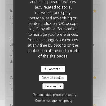
audience, provide features
(e.g., related to social
Danielle
P
networks) or display
personalized advertising or
2026-08-07
- 20:00 - Guests 6
LES JARDINS DE SIDI BOU SAÏD
content. Click on 'OK, accept
Service
:
5
/5
Ambiance
:
5
/5
Food
:
5
/5
Value
:
5
/5
all', 'Deny all' or 'Personalize'
to manage your preferences.
Rien à dire que Parfait ....accueil comme nul part
You can change your choices
ailleurs...repas excellent sans fausses notes....service au
at any time by clicking on the
cookie icon at the bottom left
top ...je ne manquerai pas une année sans venir me
of the site pages.
régaler les papilles et retrouver cette ambiance
chaleureuse.. Ne changez rien
OK, accept all
C
Deny all cookies
2026-08-07
- 20:30 - Guests 3
Personalize
Service
:
5
/5
Ambiance
:
5
/5
Food
:
5
/5
Value
:
5
/5
Personal data protection policy
Cookie management policy
Toufik
A