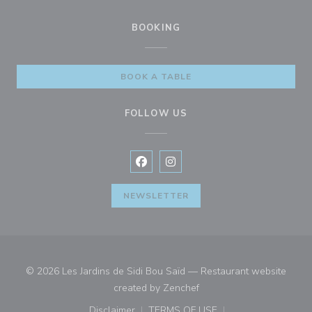
BOOKING
BOOK A TABLE
FOLLOW US
Facebook ((opens in a new window
Instagram ((opens in a new w
NEWSLETTER
© 2026 Les Jardins de Sidi Bou Saïd — Restaurant website
((opens in a new window)
created by
Zenchef
Disclaimer
TERMS OF USE