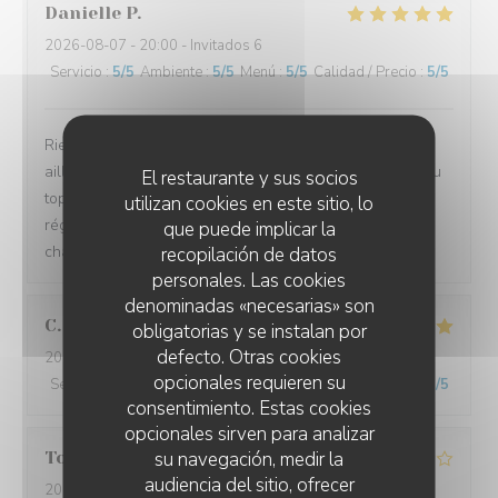
Danielle
P
2026-08-07
- 20:00 - Invitados 6
Servicio
:
5
/5
Ambiente
:
5
/5
Menú
:
5
/5
Calidad / Precio
:
5
/5
Rien à dire que Parfait ....accueil comme nul part
ailleurs...repas excellent sans fausses notes....service au
El restaurante y sus socios
top ...je ne manquerai pas une année sans venir me
utilizan cookies en este sitio, lo
régaler les papilles et retrouver cette ambiance
que puede implicar la
chaleureuse.. Ne changez rien
recopilación de datos
personales. Las cookies
denominadas «necesarias» son
C
obligatorias y se instalan por
defecto. Otras cookies
2026-08-07
- 20:30 - Invitados 3
opcionales requieren su
Servicio
:
5
/5
Ambiente
:
5
/5
Menú
:
5
/5
Calidad / Precio
:
5
/5
consentimiento. Estas cookies
opcionales sirven para analizar
su navegación, medir la
Toufik
A
audiencia del sitio, ofrecer
2026-08-06
- 20:15 - Invitados 2