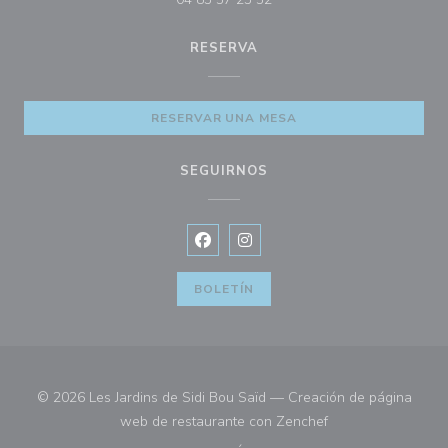
RESERVA
RESERVAR UNA MESA
SEGUIRNOS
Facebook ((abre en una nueva vent
Instagram ((abre en una nuev
BOLETÍN
© 2026 Les Jardins de Sidi Bou Saïd — Creación de página
((abre en una nuev
web de restaurante con
Zenchef