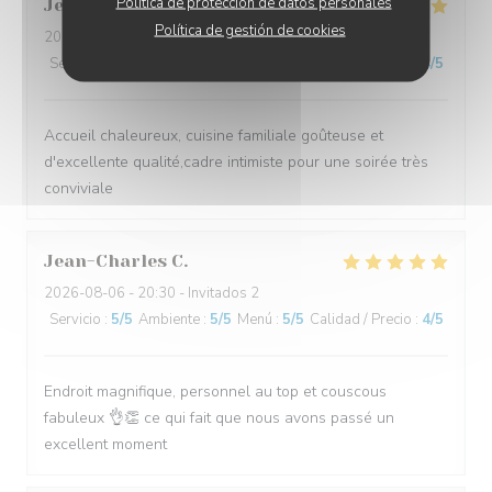
Política de protección de datos personales
Jean
H
Política de gestión de cookies
2026-08-04
- 20:15 - Invitados 4
Servicio
:
5
/5
Ambiente
:
4
/5
Menú
:
4
/5
Calidad / Precio
:
4
/5
Accueil chaleureux, cuisine familiale goûteuse et
d'excellente qualité,cadre intimiste pour une soirée très
conviviale
Jean-Charles
C
2026-08-06
- 20:30 - Invitados 2
Servicio
:
5
/5
Ambiente
:
5
/5
Menú
:
5
/5
Calidad / Precio
:
4
/5
Endroit magnifique, personnel au top et couscous
fabuleux 👌👏 ce qui fait que nous avons passé un
excellent moment