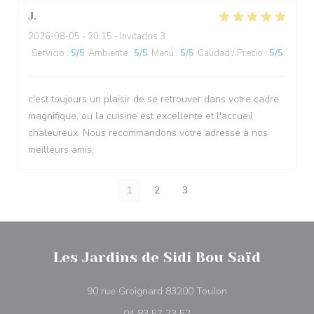
J
2026-08-05
- 20:15 - Invitados 3
Servicio
:
5
/5
Ambiente
:
5
/5
Menú
:
5
/5
Calidad / Precio
:
5
/5
c'est toujours un plaisir de se retrouver dans votre cadre
magnifique, ou la cuisine est excellente et l'accueil
chaleureux. Nous recommandons votre adresse à nos
meilleurs amis.
1
2
3
Les Jardins de Sidi Bou Saïd
((abre en una nuev
90 rue Groignard 83200 Toulon
04 83 57 23 52