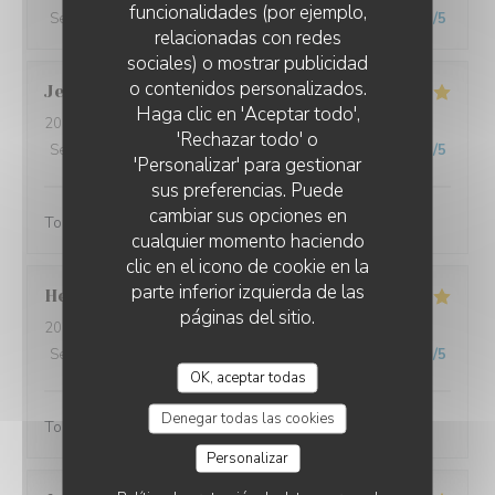
funcionalidades (por ejemplo,
Servicio
:
3
/5
Ambiente
:
2
/5
Menú
:
3
/5
Calidad / Precio
:
3
/5
relacionadas con redes
sociales) o mostrar publicidad
o contenidos personalizados.
Jean Philippe
K
LES JARDINS DE SIDI BOU SAÏD
Haga clic en 'Aceptar todo',
2026-08-06
- 20:00 - Invitados 2
'Rechazar todo' o
Servicio
:
5
/5
Ambiente
:
5
/5
Menú
:
5
/5
Calidad / Precio
:
5
/5
'Personalizar' para gestionar
sus preferencias. Puede
cambiar sus opciones en
Toujours excellent et un accueil au top
cualquier momento haciendo
clic en el icono de cookie en la
parte inferior izquierda de las
Herve
T
páginas del sitio.
2026-08-04
- 20:45 - Invitados 2
Servicio
:
5
/5
Ambiente
:
5
/5
Menú
:
5
/5
Calidad / Precio
:
5
/5
OK, aceptar todas
Denegar todas las cookies
Toujours un agréable moment. Merci.
Personalizar