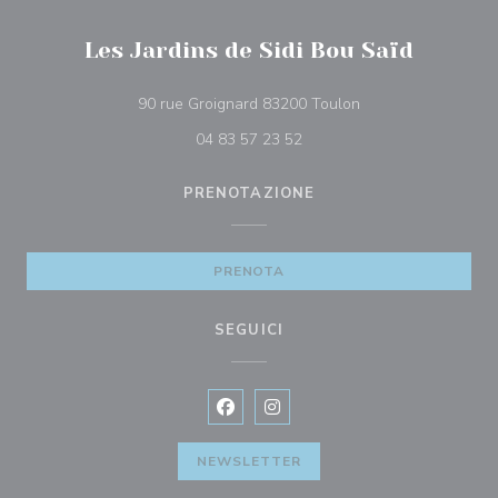
Les Jardins de Sidi Bou Saïd
((apre una nuova fin
90 rue Groignard 83200 Toulon
04 83 57 23 52
PRENOTAZIONE
PRENOTA
SEGUICI
Facebook ((apre una nuova finestra)
Instagram ((apre una nuova fi
NEWSLETTER