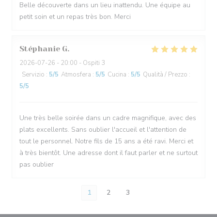
Belle découverte dans un lieu inattendu. Une équipe au
petit soin et un repas très bon. Merci
Stéphanie
G
2026-07-26
- 20:00 - Ospiti 3
Servizio
:
5
/5
Atmosfera
:
5
/5
Cucina
:
5
/5
Qualità / Prezzo
:
5
/5
Une très belle soirée dans un cadre magnifique, avec des
plats excellents. Sans oublier l'accueil et l'attention de
tout le personnel. Notre fils de 15 ans a été ravi. Merci et
à très bientôt. Une adresse dont il faut parler et ne surtout
pas oublier
1
2
3