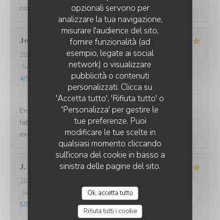
opzionali servono per
conviviale
analizzare la tua navigazione,
misurare l'audience del sito,
Jean-Charles
C
fornire funzionalità (ad
esempio, legate ai social
2026-08-06
- 20:30 - Ospiti 2
network) o visualizzare
Servizio
:
5
/5
Atmosfera
:
5
/5
Cucina
:
5
/5
Qualità / Prezzo
:
LES JARDINS DE SIDI BOU SAÏD
pubblicità o contenuti
4
/5
personalizzati. Clicca su
'Accetta tutto', 'Rifiuta tutto' o
'Personalizza' per gestire le
Endroit magnifique, personnel au top et couscous
tue preferenze. Puoi
fabuleux 👌👏 ce qui fait que nous avons passé un
modificare le tue scelte in
excellent moment
qualsiasi momento cliccando
sull'icona del cookie in basso a
sinistra delle pagine del sito.
J
2026-08-05
- 20:15 - Ospiti 3
Servizio
:
5
/5
Atmosfera
Ok, accetta tutto
:
5
/5
Cucina
:
5
/5
Qualità / Prezzo
:
5
/5
Rifiuta tutti i cookie