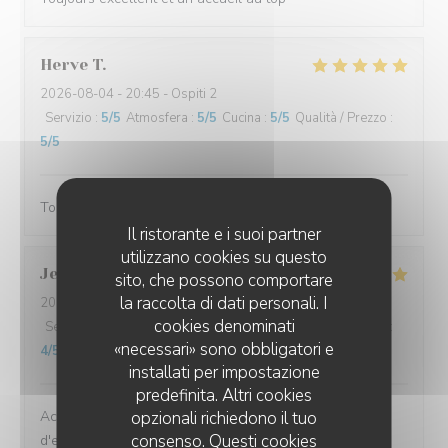
Herve
T
2026-08-04
- 20:45 - Ospiti 2
Servizio
:
5
/5
Atmosfera
:
5
/5
Cucina
:
5
/5
Qualità / Prezzo
:
5
/5
Toujours un agréable moment. Merci.
Il ristorante e i suoi partner
utilizzano cookies su questo
Jean
H
sito, che possono comportare
la raccolta di dati personali. I
2026-08-04
- 20:15 - Ospiti 4
cookies denominati
Servizio
:
5
/5
Atmosfera
:
4
/5
Cucina
:
4
/5
Qualità / Prezzo
:
«necessari» sono obbligatori e
4
/5
installati per impostazione
predefinita. Altri cookies
Accueil chaleureux, cuisine familiale goûteuse et
opzionali richiedono il tuo
consenso. Questi cookies
d'excellente qualité,cadre intimiste pour une soirée très