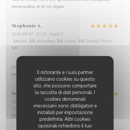
remarquable et on se régale
Stephanie
A
2026-08-07
- 20:15 - Ospiti 3
Servizio
:
5
/5
Atmosfera
:
5
/5
Cucina
:
5
/5
Qualità / Prezzo
:
5
/5
Un super moment comme d'habitude on ne s'en lasse
Il ristorante e i suoi partner
pas.
utilizzano cookies su questo
sito, che possono comportare
la raccolta di dati personali. I
Georges
B
cookies denominati
2026-08-08
- 19:45 - Ospiti 10
«necessari» sono obbligatori e
Servizio
:
5
/5
Atmosfera
:
5
/5
Cucina
:
5
/5
Qualità / Prezzo
:
installati per impostazione
5
/5
predefinita. Altri cookies
opzionali richiedono il tuo