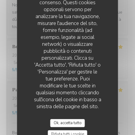
consenso. Questi cookies
Nous venons chaque année, et nous sommes toujours
opzionali servono per
satisfaits de la qualité des cocktails et des plats, ainsi que
analizzare la tua navigazione,
dû service à table, le tout un cadre très agréable. Merci à
misurare l'audience del sito,
toute l'équipe pour votre accueil toujours chaleureux
fornire funzionalità (ad
esempio, legate ai social
network) o visualizzare
Beatrice
B
LES JARDINS DE SIDI BOU SAÏD
pubblicità o contenuti
2026-08-08
- 20:30 - Ospiti 5
personalizzati. Clicca su
Servizio
:
5
/5
Atmosfera
:
5
/5
Cucina
:
5
/5
Qualità / Prezzo
:
'Accetta tutto', 'Rifiuta tutto' o
5
/5
'Personalizza' per gestire le
tue preferenze. Puoi
modificare le tue scelte in
Patrick
T
qualsiasi momento cliccando
2026-08-08
- 20:00 - Ospiti 2
sull'icona del cookie in basso a
Servizio
:
5
/5
sinistra delle pagine del sito.
Atmosfera
:
5
/5
Cucina
:
5
/5
Qualità / Prezzo
:
5
/5
Ok, accetta tutto
Bonjour, notre soirée dans votre établissement a été très
Rifiuta tutti i cookie