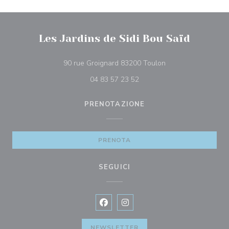
Les Jardins de Sidi Bou Saïd
((apre una nuova fin
90 rue Groignard 83200 Toulon
04 83 57 23 52
PRENOTAZIONE
PRENOTA
SEGUICI
Facebook ((apre una nuova finestra)
Instagram ((apre una nuova fi
NEWSLETTER