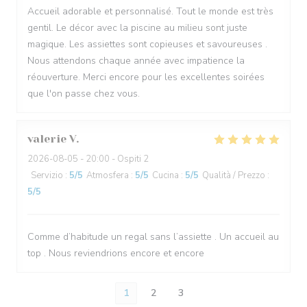
Accueil adorable et personnalisé. Tout le monde est très
gentil. Le décor avec la piscine au milieu sont juste
magique. Les assiettes sont copieuses et savoureuses .
Nous attendons chaque année avec impatience la
réouverture. Merci encore pour les excellentes soirées
que l'on passe chez vous.
valerie
V
2026-08-05
- 20:00 - Ospiti 2
Servizio
:
5
/5
Atmosfera
:
5
/5
Cucina
:
5
/5
Qualità / Prezzo
:
5
/5
Comme d’habitude un regal sans l’assiette . Un accueil au
top . Nous reviendrions encore et encore
1
2
3