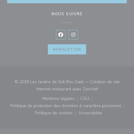
NOUS SUIVRE
Facebook ((ouvre une nouvelle fenê
Instagram ((ouvre une nouvell
NEWSLETTER
© 2026 Les Jardins de Sidi Bou Saïd — Création de site
((ouvre une nouvell
internet restaurant avec
Zenchef
Mentions légales
CGU
((ouvre une nouvelle fenêtre))
((ouvre une nouvelle fenê
Politique de protection des données à caractère personnel
((ouvre une nouvelle fenêtre))
Politique de cookies
Accessibilite
((ouvre une nouvelle fenêtre))
((ouvre une nouvelle fe