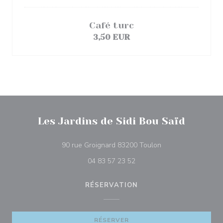
Café turc
3,50 EUR
Les Jardins de Sidi Bou Saïd
((ouvre une nouvell
90 rue Groignard 83200 Toulon
04 83 57 23 52
RÉSERVATION
RÉSERVER