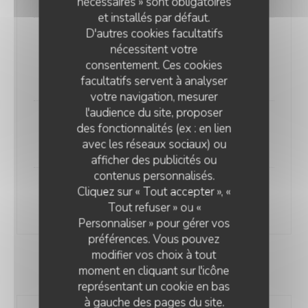
nécessaires » sont obligatoires
et installés par défaut.
D'autres cookies facultatifs
Molokheya
nécessitent votre
Sur commande
consentement. Ces cookies
25,90 EUR
facultatifs servent à analyser
votre navigation, mesurer
l'audience du site, proposer
Tajine de boulettes
des fonctionnalités (ex : en lien
23,50 EUR
avec les réseaux sociaux) ou
afficher des publicités ou
LES JARDINS DE SIDI BOU SAÏD
contenus personnalisés.
Cliquez sur « Tout accepter », «
Tajine de légumes
Tout refuser » ou «
19,90 EUR
Personnaliser » pour gérer vos
préférences. Vous pouvez
modifier vos choix à tout
moment en cliquant sur l'icône
GRILLADES
représentant un cookie en bas
à gauche des pages du site.