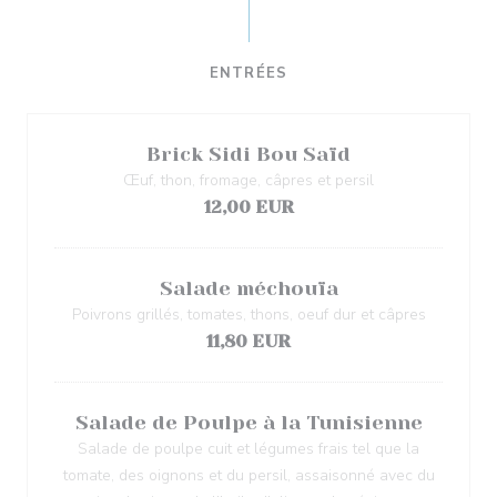
ENTRÉES
Brick Sidi Bou Saïd
Œuf, thon, fromage, câpres et persil
12,00 EUR
Salade méchouïa
Poivrons grillés, tomates, thons, oeuf dur et câpres
11,80 EUR
Salade de Poulpe à la Tunisienne
Salade de poulpe cuit et légumes frais tel que la
tomate, des oignons et du persil, assaisonné avec du