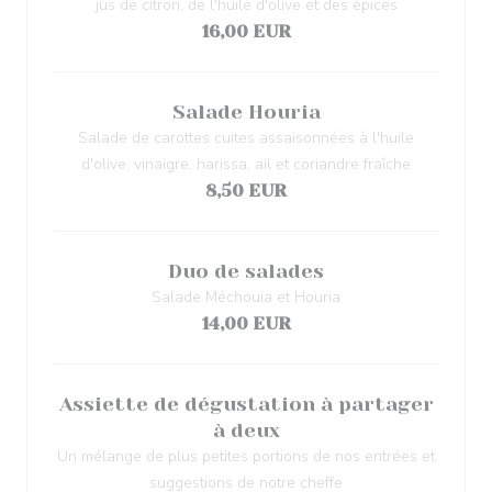
jus de citron, de l'huile d'olive et des épices
16,00 EUR
Salade Houria
Salade de carottes cuites assaisonnées à l'huile
d'olive, vinaigre, harissa, ail et coriandre fraîche
8,50 EUR
Duo de salades
Salade Méchouia et Houria
14,00 EUR
Assiette de dégustation à partager
à deux
Un mélange de plus petites portions de nos entrées et
suggestions de notre cheffe