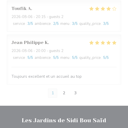
Toufik
A
2026-08-06
- 20:15 - guests 2
service
:
3
/5
ambience
:
2
/5
menu
:
3
/5
quality_price
:
3
/5
Jean Philippe
K
2026-08-06
- 20:00 - guests 2
service
:
5
/5
ambience
:
5
/5
menu
:
5
/5
quality_price
:
5
/5
Toujours excellent et un accueil au top
1
2
3
Les Jardins de Sidi Bou Saïd