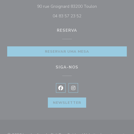
((abre numa nova ja
90 rue Groignard 83200 Toulon
04 83 57 23 52
RESERVA
RESERVAR UMA MESA
SIGA-NOS
Facebook ((abre numa nova janela))
Instagram ((abre numa nova ja
NEWSLETTER