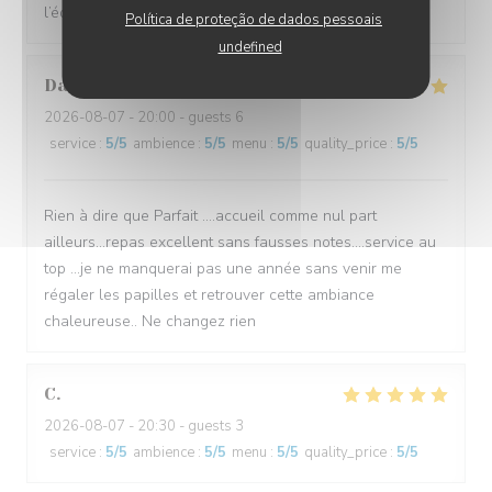
l’équipe pour le service.
Política de proteção de dados pessoais
undefined
Danielle
P
2026-08-07
- 20:00 - guests 6
service
:
5
/5
ambience
:
5
/5
menu
:
5
/5
quality_price
:
5
/5
Rien à dire que Parfait ....accueil comme nul part
ailleurs...repas excellent sans fausses notes....service au
top ...je ne manquerai pas une année sans venir me
régaler les papilles et retrouver cette ambiance
chaleureuse.. Ne changez rien
C
2026-08-07
- 20:30 - guests 3
service
:
5
/5
ambience
:
5
/5
menu
:
5
/5
quality_price
:
5
/5