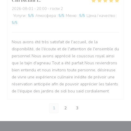
Christian
L
2026-08-01
- 20:00 - гости 2
Услуги
:
5
/5
Атмосфера
:
5
/5
Меню
:
5
/5
Цена / качество
:
5
/5
Nous avons été très satisfait de l'accueil, de la
disponibilité, de l'écoute et de l'attention de l'ensemble du
personnel Nous avons apprécié le couscous royal ainsi
que le tajin d'agneau Tout a été parfait Nous reviendrons
bien entendu et nous invitons toute personne, désireuse
de vivre une expérience culinaire inédite de prévoir une
réservation anticipée afin de pouvoir apprécier les talents
de l'équipe des jardins de sidi bou said cordialement
1
2
3