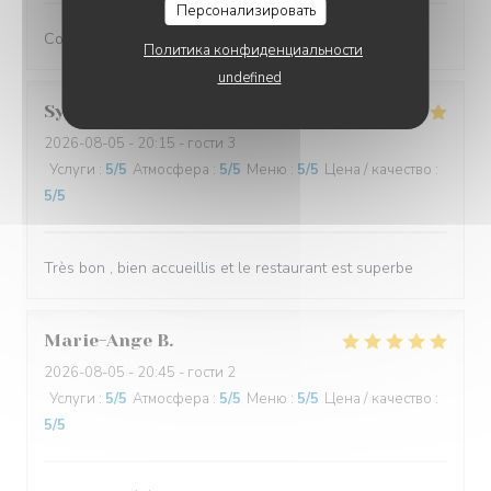
Персонализировать
Comme à son habitude, parfait!
Политика конфиденциальности
undefined
Sylvette
L
2026-08-05
- 20:15 - гости 3
Услуги
:
5
/5
Атмосфера
:
5
/5
Меню
:
5
/5
Цена / качество
:
5
/5
Très bon , bien accueillis et le restaurant est superbe
Marie-Ange
B
2026-08-05
- 20:45 - гости 2
Услуги
:
5
/5
Атмосфера
:
5
/5
Меню
:
5
/5
Цена / качество
:
5
/5