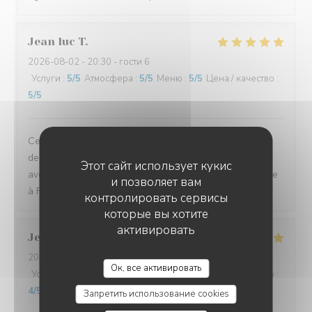
Jean luc
T
2026-08-02
- 20:30 - гости 6
Услуги
:
5
/5
Атмосфера
:
5
/5
Меню
:
5
/5
Цена / качество
:
5
/5
Cela faisait plusieurs fois que nous venions aux Jardins
de Sidi Bou Saîd.. Le cadre est idyllique, surtout le soir
Этот сайт использует кукис
avec les illuminations. Serveurs au top (mention spéciale
и позволяет вам
à Frakito :)), plats délicieux.
контролировать сервисы
которые вы хотите
активировать
Jean charles
L
2026-08-05
- 20:45 - гости 2
LES JARDINS DE SIDI BOU SAÏD
Ок, все активировать
Услуги
:
5
/5
Атмосфера
:
5
/5
Меню
:
5
/5
Цена / качество
:
4
/5
Запретить использование cookies