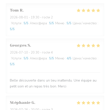
Tom
R
2026-08-01
- 19:30 - гости 2
Услуги
:
5
/5
Атмосфера
:
5
/5
Меню
:
5
/5
Цена / качество
:
5
/5
Georges
S
2026-07-10
- 20:30 - гости 4
Услуги
:
5
/5
Атмосфера
:
5
/5
Меню
:
4
/5
Цена / качество
:
5
/5
Belle découverte dans un lieu inattendu. Une équipe au
petit soin et un repas très bon. Merci
Stéphanie
G
2026-07-26
- 20:00 - гости 3