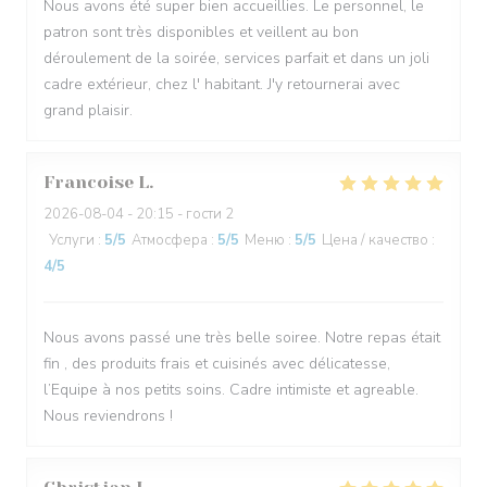
Nous avons été super bien accueillies. Le personnel, le
patron sont très disponibles et veillent au bon
déroulement de la soirée, services parfait et dans un joli
cadre extérieur, chez l' habitant. J'y retournerai avec
grand plaisir.
Francoise
L
2026-08-04
- 20:15 - гости 2
Услуги
:
5
/5
Атмосфера
:
5
/5
Меню
:
5
/5
Цена / качество
:
4
/5
Nous avons passé une très belle soiree. Notre repas était
fin , des produits frais et cuisinés avec délicatesse,
l’Equipe à nos petits soins. Cadre intimiste et agreable.
Nous reviendrons !