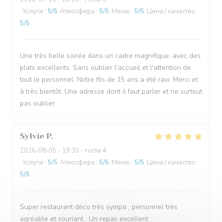
Услуги
:
5
/5
Атмосфера
:
5
/5
Меню
:
5
/5
Цена / качество
:
5
/5
Une très belle soirée dans un cadre magnifique, avec des
plats excellents. Sans oublier l'accueil et l'attention de
tout le personnel. Notre fils de 15 ans a été ravi. Merci et
à très bientôt. Une adresse dont il faut parler et ne surtout
pas oublier
Sylvie
P
2026-08-05
- 19:30 - гости 4
Услуги
:
5
/5
Атмосфера
:
5
/5
Меню
:
5
/5
Цена / качество
:
5
/5
Super restaurant déco très sympa , personnel très
agréable et souriant . Un repas excellent