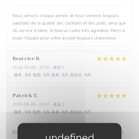
Nous venons chaque année, et nous sommes toujours
satisfaits de la qualité des cocktails et des plats, ainsi que
dû service à table, le tout un cadre très agréable. Merci à
toute l'équipe pour votre accueil toujours chaleureux
Beatrice
B
2026-08-08
- 20:30 - 来宾 5
服务
:
5
/5
氛围
:
5
/5
菜单
:
5
/5
质价比
:
5
/5
Patrick
T
2026-08-08
- 20:00 - 来宾 2
服务
:
5
/5
氛围
:
5
/5
菜单
:
5
/5
质价比
:
5
/5
Bonjour, notre soirée dans votre établissement a été très