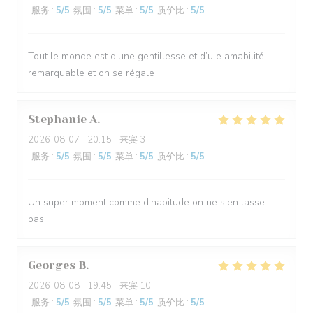
服务
:
5
/5
氛围
:
5
/5
菜单
:
5
/5
质价比
:
5
/5
Tout le monde est d’une gentillesse et d’u e amabilité
remarquable et on se régale
Stephanie
A
2026-08-07
- 20:15 - 来宾 3
服务
:
5
/5
氛围
:
5
/5
菜单
:
5
/5
质价比
:
5
/5
Un super moment comme d'habitude on ne s'en lasse
pas.
Georges
B
2026-08-08
- 19:45 - 来宾 10
服务
:
5
/5
氛围
:
5
/5
菜单
:
5
/5
质价比
:
5
/5