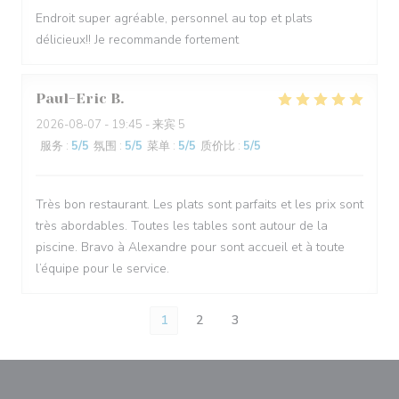
Endroit super agréable, personnel au top et plats
délicieux!! Je recommande fortement
Paul-Eric
B
2026-08-07
- 19:45 - 来宾 5
服务
:
5
/5
氛围
:
5
/5
菜单
:
5
/5
质价比
:
5
/5
Très bon restaurant. Les plats sont parfaits et les prix sont
très abordables. Toutes les tables sont autour de la
piscine. Bravo à Alexandre pour sont accueil et à toute
l’équipe pour le service.
1
2
3