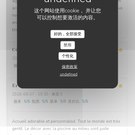
agréable. Nous y avons trouvé un accueil chaleureux, un
accompagnement de qualité et des plats savoureux. Nous
这个网站使用cookie， 并让您
nous sommes laissé envoûter par l’ambiance du lieu
可以控制想要激活的内容。
enveloppé par des lumières douces ponctuées par le
bleu de la piscine.
好的，全部接受
LES JARDINS DE SIDI BOU SAÏD
禁用
Céline
C
个性化
2026-08-08
- 19:30 - 来宾 6
服务
:
5
/5
氛围
:
5
/5
菜单
:
5
/5
质价比
:
5
/5
保密政策
undefined
Eric
E
2026-08-07
- 19:30 - 来宾 5
服务
:
5
/5
氛围
:
5
/5
菜单
:
5
/5
质价比
:
5
/5
Accueil adorable et personnalisé. Tout le monde est très
gentil. Le décor avec la piscine au milieu sont juste