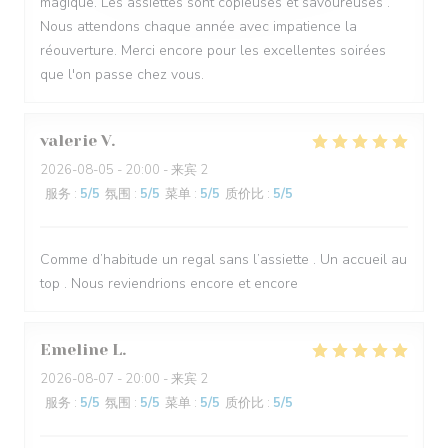
magique. Les assiettes sont copieuses et savoureuses .
Nous attendons chaque année avec impatience la
réouverture. Merci encore pour les excellentes soirées
que l'on passe chez vous.
valerie
V
2026-08-05
- 20:00 - 来宾 2
服务
:
5
/5
氛围
:
5
/5
菜单
:
5
/5
质价比
:
5
/5
Comme d’habitude un regal sans l’assiette . Un accueil au
top . Nous reviendrions encore et encore
Emeline
L
2026-08-07
- 20:00 - 来宾 2
服务
:
5
/5
氛围
:
5
/5
菜单
:
5
/5
质价比
:
5
/5