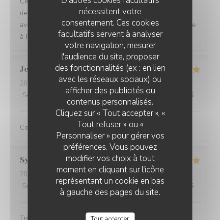
D'autres cookies facultatifs
Cela faisait plusieurs fois que nous venions aux Jardins
nécessitent votre
de Sidi Bou Saîd.. Le cadre est idyllique, surtout le soir
consentement. Ces cookies
avec les illuminations. Serveurs au top (mention spéciale
facultatifs servent à analyser
à Frakito :)), plats délicieux.
votre navigation, mesurer
l'audience du site, proposer
des fonctionnalités (ex : en lien
Jean charles
L
avec les réseaux sociaux) ou
2026-08-05
- 20:45 - Couverts 2
afficher des publicités ou
Service
:
5
/5
Ambiance
:
5
/5
Cuisine
:
5
/5
Qualité / Prix
:
4
/5
LES JARDINS DE SIDI BOU SAÏD
contenus personnalisés.
Cliquez sur « Tout accepter », «
Tout refuser » ou «
Comme à son habitude, parfait!
Personnaliser » pour gérer vos
préférences. Vous pouvez
modifier vos choix à tout
Sylvette
L
moment en cliquant sur l'icône
2026-08-05
- 20:15 - Couverts 3
représentant un cookie en bas
Service
:
5
/5
Ambiance
:
5
/5
Cuisine
:
5
/5
Qualité / Prix
:
5
/5
à gauche des pages du site.
Très bon , bien accueillis et le restaurant est superbe
Tout accepter