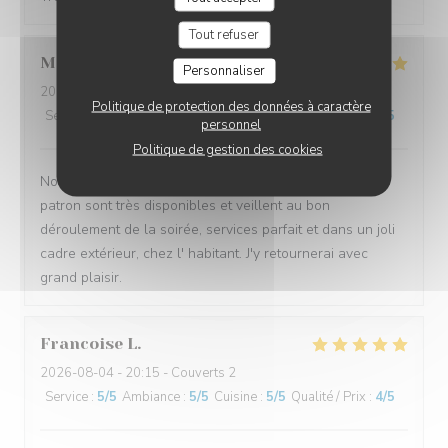
Tout refuser
Marie-Ange
B
Personnaliser
2026-08-05
- 20:45 - Couverts 2
Politique de protection des données à caractère
Service
:
5
/5
Ambiance
:
5
/5
Cuisine
:
5
/5
Qualité / Prix
:
5
/5
personnel
Politique de gestion des cookies
Nous avons été super bien accueillies. Le personnel, le
patron sont très disponibles et veillent au bon
déroulement de la soirée, services parfait et dans un joli
cadre extérieur, chez l' habitant. J'y retournerai avec
grand plaisir.
Francoise
L
2026-08-04
- 20:15 - Couverts 2
Service
:
5
/5
Ambiance
:
5
/5
Cuisine
:
5
/5
Qualité / Prix
:
4
/5