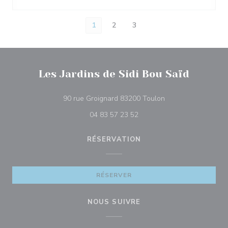
1
2
3
Les Jardins de Sidi Bou Saïd
((ouvre une nouvell
90 rue Groignard 83200 Toulon
04 83 57 23 52
RÉSERVATION
RÉSERVER
NOUS SUIVRE