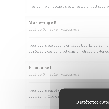
Très bon , bien accueillis et le restaurant est super
Marie-Ange
B
2026-08-05
- 20:45 - καλεσμένοι 2
Nous avons été super bien accueillies. Le personnel,
soirée, services parfait et dans un joli cadre extérieur
Francoise
L
2026-08-04
- 20:15 - καλεσμένοι 2
Nous avons passé une très belle soiree. Notre repas é
petits soins. Cadre intimiste et agreable. Nous revie
Ο ιστότοπος αυτός