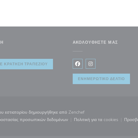
ΣΗ
ΑΚΟΛΟΥΘΉΣΤΕ ΜΑΣ
ρο))
Ε ΚΡΆΤΗΣΗ ΤΡΑΠΕΖΙΟΎ
Facebook ((ανοίγει σε νέο 
Instagram ((ανοίγει σ
ΕΝΗΜΕΡΩΤΙΚΌ ΔΕΛΤΊΟ
((ανοίγει σε νέο παράθυρο))
του εστιατορίου δημιουργήθηκε από
Zenchef
προστασίας προσωπικών δεδομένων
Πολιτική για τα cookies
Προσβ
άθυρο))
((ανοίγει σε νέο παράθυρο))
((ανοίγει σε νέο παρ