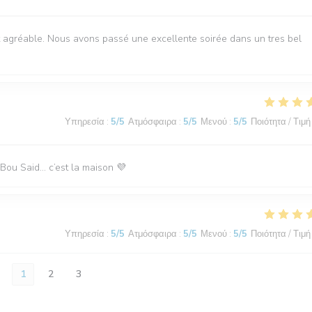
t agréable. Nous avons passé une excellente soirée dans un tres bel
Υπηρεσία
:
5
/5
Ατμόσφαιρα
:
5
/5
Μενού
:
5
/5
Ποιότητα / Τιμή
i Bou Said… c’est la maison 💜
Υπηρεσία
:
5
/5
Ατμόσφαιρα
:
5
/5
Μενού
:
5
/5
Ποιότητα / Τιμή
1
2
3