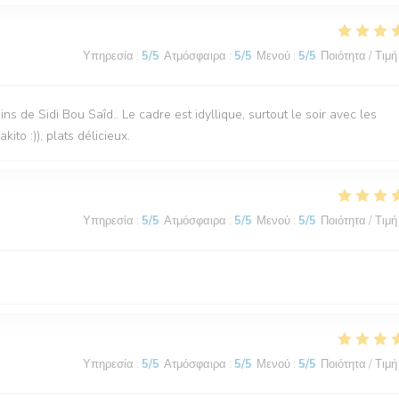
Υπηρεσία
:
5
/5
Ατμόσφαιρα
:
5
/5
Μενού
:
5
/5
Ποιότητα / Τιμή
ns de Sidi Bou Saîd.. Le cadre est idyllique, surtout le soir avec les
ito :)), plats délicieux.
Υπηρεσία
:
5
/5
Ατμόσφαιρα
:
5
/5
Μενού
:
5
/5
Ποιότητα / Τιμή
Υπηρεσία
:
5
/5
Ατμόσφαιρα
:
5
/5
Μενού
:
5
/5
Ποιότητα / Τιμή