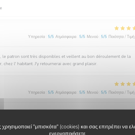
be
Υπηρεσία
:
5
/5
Ατμόσφαιρα
:
5
/5
Μενού
:
5
/5
Ποιότητα / Τιμή
 le patron sont très disponibles et veillent au bon déroulement de la
, chez l' habitant. J'y retournerai avec grand plaisir.
Υπηρεσία
:
5
/5
Ατμόσφαιρα
:
5
/5
Μενού
:
5
/5
Ποιότητα / Τιμή
tait fin , des produits frais et cuisinés avec délicatesse, l’Equipe à no
ndrons !
 χρησιμοποιεί "μπισκότα" (cookies) και σας επιτρέπει να ελέ
ενεργοποιήσετε