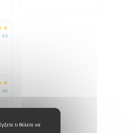
:
5
/5
:
4
/5
s
γξετε τι θέλετε να