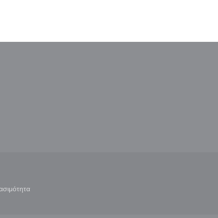
παράθυρο))
ε νέο παράθυρο))
ασιμότητα
άθυρο))
((ανοίγει σε νέο παράθυρο))