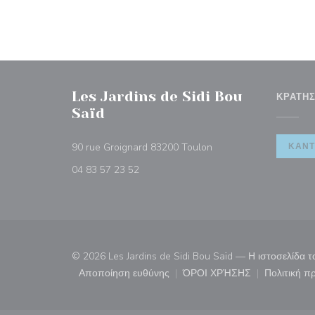
Les Jardins de Sidi Bou
ΚΡΆΤΗ
Saïd
((ανοίγει σε νέο παράθυ
90 rue Groignard 83200 Toulon
ΚΆΝΤ
04 83 57 23 52
© 2026 Les Jardins de Sidi Bou Saïd — Η ιστοσελίδα 
Αποποίηση ευθύνης
ΌΡΟΙ ΧΡΉΣΗΣ
Πολιτική 
((ανοίγει σε νέο παράθυρο))
((ανοίγει σε νέο παρ