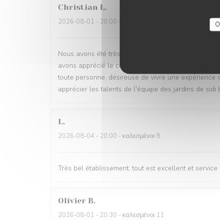
Christian
L
2026-08-01
- 20:00 - καλεσμένοι 2
O
Nous avons été très satisfait de l'accueil, de la disp
avons apprécié le couscous royal ainsi que le tajin
toute personne, désireuse de vivre une expérience cu
apprécier les talents de l'équipe des jardins de sidi
L
2026-08-04
- 20:00 - καλεσμένοι 8
Très bel établissement, tout est excellent et service 
Olivier
B
2026-08-01
- 20:30 - καλεσμένοι 11