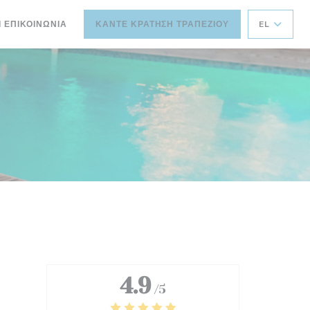
Ι ΕΠΙΚΟΙΝΩΝΊΑ
ΚΆΝΤΕ ΚΡΆΤΗΣΗ ΤΡΑΠΕΖΙΟΎ
EL
4.9
/5