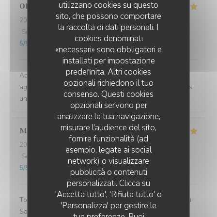
utilizzano cookies su questo
Olivier
B
sito, che possono comportare
2026-08-01
- 20:30 - Ospiti 11
la raccolta di dati personali. I
Servizio
:
5
/5
Atmosfera
:
5
/5
Cucina
:
5
/5
Qualità / Prezzo
:
cookies denominati
5
/5
«necessari» sono obbligatori e
installati per impostazione
predefinita. Altri cookies
Accueil et service comme à l’habitude chaleureux et
opzionali richiedono il tuo
agréable. Nous avons passé une excellente soirée dans
consenso. Questi cookies
un tres bel endroit en nous régalant !!!
opzionali servono per
analizzare la tua navigazione,
misurare l'audience del sito,
Melanie
V
fornire funzionalità (ad
2026-08-01
- 21:00 - Ospiti 2
esempio, legate ai social
Servizio
:
5
/5
Atmosfera
:
5
/5
Cucina
:
5
/5
Qualità / Prezzo
:
network) o visualizzare
5
/5
LES JARDINS DE SIDI BOU SAÏD
pubblicità o contenuti
personalizzati. Clicca su
'Accetta tutto', 'Rifiuta tutto' o
Toujours un plaisir de venir dîner aux jardins de sidi Bou
'Personalizza' per gestire le
Said… c’est la maison 💜
tue preferenze. Puoi