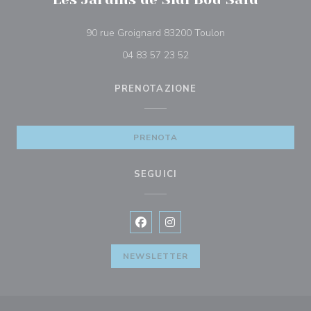
((apre una nuova fin
90 rue Groignard 83200 Toulon
04 83 57 23 52
PRENOTAZIONE
PRENOTA
SEGUICI
Facebook ((apre una nuova finestra)
Instagram ((apre una nuova fi
NEWSLETTER