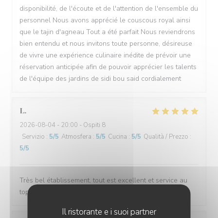
disponibilité, de l'écoute et de l'attention de l'ensemble du
personnel Nous avons apprécié le couscous royal ainsi
que le tajin d'agneau Tout a été parfait Nous reviendrons
bien entendu et nous invitons toute personne, désireuse
de vivre une expérience culinaire inédite de prévoir une
réservation anticipée afin de pouvoir apprécier les talents
de l'équipe des jardins de sidi bou said cordialement
L
2026-08-04
- 20:00 - Ospiti 8
Servizio
:
5
/5
Atmosfera
:
5
/5
Cucina
:
5
/5
Qualità / Prezzo
:
5
/5
Très bel établissement, tout est excellent et service au
top.
Il ristorante e i suoi partner