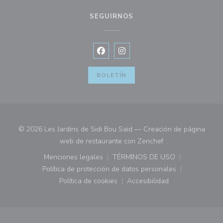
SEGUIRNOS
Facebook ((abre en una nueva vent
Instagram ((abre en una nuev
BOLETÍN
© 2026 Les Jardins de Sidi Bou Saïd — Creación de página
((abre en una nuev
web de restaurante con
Zenchef
Menciones legales
TÉRMINOS DE USO
((abre en una nueva ventana))
((abre en una nueva ven
Política de protección de datos personales
((abre en una nueva ventana))
Política de cookies
Accesibilidad
((abre en una nueva ventana))
((abre en una nueva ven