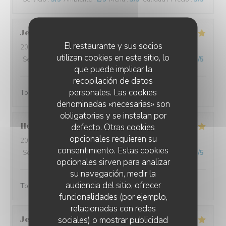
Jean Philippe
K
El restaurante y sus socios
2026-08-06
- 20:00 - Invitados 2
utilizan cookies en este sitio, lo
Servicio
:
5
/5
Ambiente
:
5
/5
Menú
:
5
/5
Calidad / Precio
:
5
/5
que puede implicar la
recopilación de datos
personales. Las cookies
Toujours excellent et un accueil au top
denominadas «necesarias» son
obligatorias y se instalan por
Herve
T
defecto. Otras cookies
opcionales requieren su
2026-08-04
- 20:45 - Invitados 2
consentimiento. Estas cookies
Servicio
:
5
/5
Ambiente
:
5
/5
Menú
:
5
/5
Calidad / Precio
:
5
/5
opcionales sirven para analizar
su navegación, medir la
audiencia del sitio, ofrecer
Toujours un agréable moment. Merci.
funcionalidades (por ejemplo,
relacionadas con redes
sociales) o mostrar publicidad
Jean
H