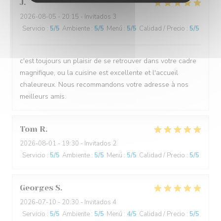
J
2026-08-05
- 20:15 - Invitados 3
Servicio
:
5
/5
Ambiente
:
5
/5
Menú
:
5
/5
Calidad / Precio
:
5
/5
c'est toujours un plaisir de se retrouver dans votre cadre
magnifique, ou la cuisine est excellente et l'accueil
chaleureux. Nous recommandons votre adresse à nos
meilleurs amis.
Tom
R
2026-08-01
- 19:30 - Invitados 2
Servicio
:
5
/5
Ambiente
:
5
/5
Menú
:
5
/5
Calidad / Precio
:
5
/5
Georges
S
2026-07-10
- 20:30 - Invitados 4
Servicio
:
5
/5
Ambiente
:
5
/5
Menú
:
4
/5
Calidad / Precio
:
5
/5