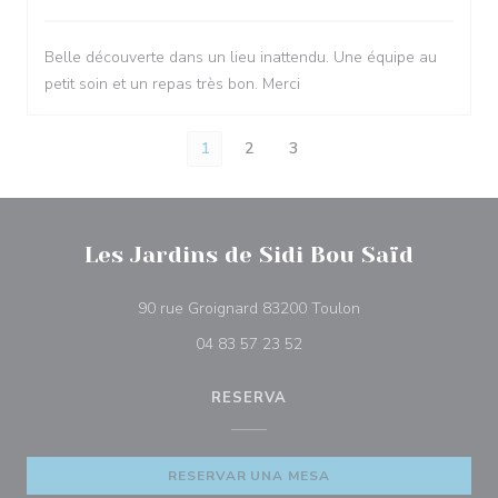
Belle découverte dans un lieu inattendu. Une équipe au
petit soin et un repas très bon. Merci
1
2
3
Les Jardins de Sidi Bou Saïd
((abre en una nuev
90 rue Groignard 83200 Toulon
04 83 57 23 52
RESERVA
RESERVAR UNA MESA