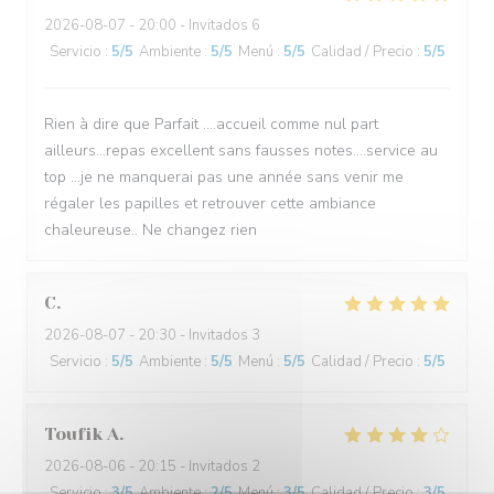
2026-08-07
- 20:00 - Invitados 6
Servicio
:
5
/5
Ambiente
:
5
/5
Menú
:
5
/5
Calidad / Precio
:
5
/5
Rien à dire que Parfait ....accueil comme nul part
ailleurs...repas excellent sans fausses notes....service au
top ...je ne manquerai pas une année sans venir me
régaler les papilles et retrouver cette ambiance
chaleureuse.. Ne changez rien
C
2026-08-07
- 20:30 - Invitados 3
Servicio
:
5
/5
Ambiente
:
5
/5
Menú
:
5
/5
Calidad / Precio
:
5
/5
Toufik
A
2026-08-06
- 20:15 - Invitados 2
Servicio
:
3
/5
Ambiente
:
2
/5
Menú
:
3
/5
Calidad / Precio
:
3
/5