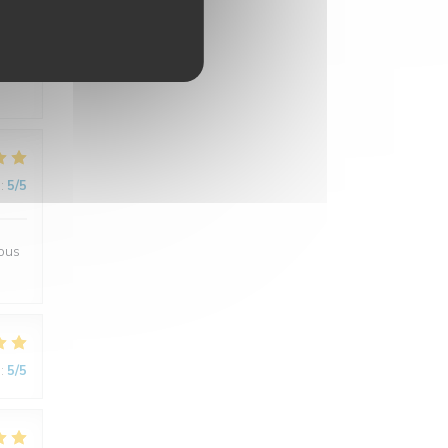
:
4
/5
:
5
/5
Nous
:
5
/5