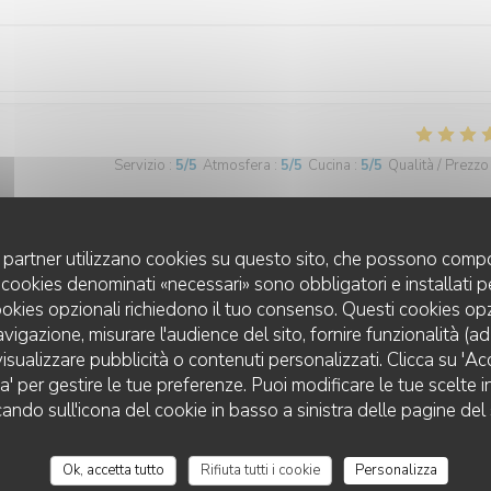
Servizio
:
5
/5
Atmosfera
:
5
/5
Cucina
:
5
/5
Qualità / Prezzo
uoi partner utilizzano cookies su questo sito, che possono compo
 I cookies denominati «necessari» sono obbligatori e installati 
cookies opzionali richiedono il tuo consenso. Questi cookies o
avigazione, misurare l'audience del sito, fornire funzionalità (a
Servizio
:
5
/5
Atmosfera
:
4
/5
Cucina
:
4
/5
Qualità / Prezzo
isualizzare pubblicità o contenuti personalizzati. Clicca su 'Acce
za' per gestire le tue preferenze. Puoi modificare le tue scelte
LES JARDINS DE SIDI BOU SAÏD
cando sull'icona del cookie in basso a sinistra delle pagine del 
xcellente qualité,cadre intimiste pour une soirée très conviviale
Ok, accetta tutto
Rifiuta tutti i cookie
Personalizza