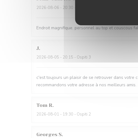
2026-08-06
- 20:30 - Ospiti 2
Endroit magnifique, personnel au top et couscous f
J
2026-08-05
- 20:15 - Ospiti 3
c'est toujours un plaisir de se retrouver dans votre 
recommandons votre adresse à nos meilleurs amis.
Tom
R
2026-08-01
- 19:30 - Ospiti 2
Georges
S