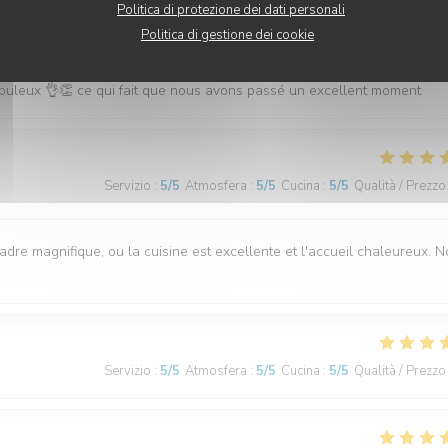
Politica di protezione dei dati personali
Servizio
:
5
/5
Atmosfera
:
5
/5
Cucina
:
5
/5
Qualità / Prezzo
Politica di gestione dei cookie
abuleux 👌👏 ce qui fait que nous avons passé un excellent moment
Servizio
:
5
/5
Atmosfera
:
5
/5
Cucina
:
5
/5
Qualità / Prezzo
cadre magnifique, ou la cuisine est excellente et l'accueil chaleureux. 
Servizio
:
5
/5
Atmosfera
:
5
/5
Cucina
:
5
/5
Qualità / Prezzo