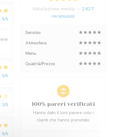
Valutazione media —
2427
recensioni
:
5
/5
Servizio
uerai
Atmosfera
Menu
Qualità/Prezzo
:
5
/5
100% pareri verificati
:
3
/5
Hanno dato il loro parere solo i
clienti che hanno prenotato
:
5
/5