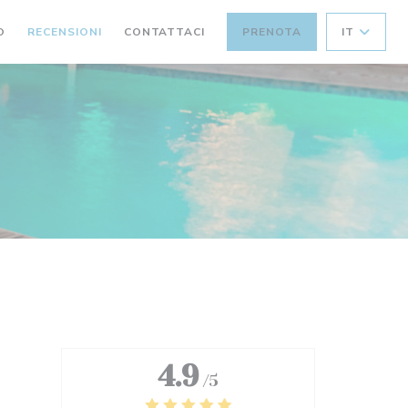
O
RECENSIONI
CONTATTACI
PRENOTA
IT
4.9
/5