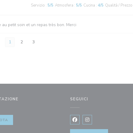
Servizio
:
5
/5
Atmosfera
:
5
/5
Cucina
:
4
/5
Qualità / Prezzo
au petit soin et un repas très bon. Merci
1
2
3
TAZIONE
SEGUICI
ra))
OTA
Facebook ((apre una nuova fi
Instagram ((apre una n