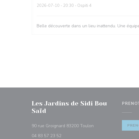
2026-07-10
- 20:30 - Ospiti 4
Belle découverte dans un lieu inattendu. Une équipe 
Les Jardins de Sidi Bou
PRENO
Saïd
((apre una nuova finest
90 rue Groignard 83200 Toulon
PREN
04 83 57 23 52