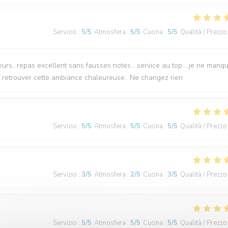
Servizio
:
5
/5
Atmosfera
:
5
/5
Cucina
:
5
/5
Qualità / Prezzo
leurs...repas excellent sans fausses notes....service au top ...je ne manq
t retrouver cette ambiance chaleureuse.. Ne changez rien
Servizio
:
5
/5
Atmosfera
:
5
/5
Cucina
:
5
/5
Qualità / Prezzo
Servizio
:
3
/5
Atmosfera
:
2
/5
Cucina
:
3
/5
Qualità / Prezzo
Servizio
:
5
/5
Atmosfera
:
5
/5
Cucina
:
5
/5
Qualità / Prezzo