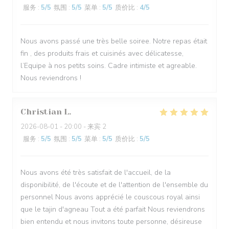
服务
:
5
/5
氛围
:
5
/5
菜单
:
5
/5
质价比
:
4
/5
Nous avons passé une très belle soiree. Notre repas était
fin , des produits frais et cuisinés avec délicatesse,
l’Equipe à nos petits soins. Cadre intimiste et agreable.
Nous reviendrons !
Christian
L
2026-08-01
- 20:00 - 来宾 2
服务
:
5
/5
氛围
:
5
/5
菜单
:
5
/5
质价比
:
5
/5
Nous avons été très satisfait de l'accueil, de la
disponibilité, de l'écoute et de l'attention de l'ensemble du
personnel Nous avons apprécié le couscous royal ainsi
que le tajin d'agneau Tout a été parfait Nous reviendrons
bien entendu et nous invitons toute personne, désireuse