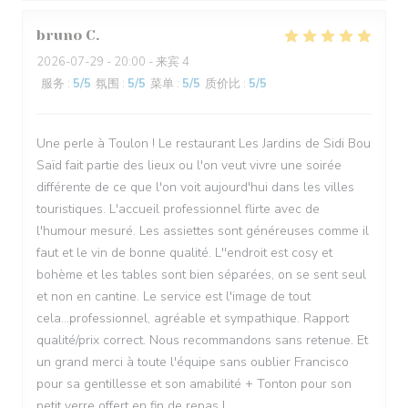
bruno
C
2026-07-29
- 20:00 - 来宾 4
服务
:
5
/5
氛围
:
5
/5
菜单
:
5
/5
质价比
:
5
/5
Une perle à Toulon ! Le restaurant Les Jardins de Sidi Bou
Saïd fait partie des lieux ou l'on veut vivre une soirée
différente de ce que l'on voit aujourd'hui dans les villes
touristiques. L'accueil professionnel flirte avec de
l'humour mesuré. Les assiettes sont généreuses comme il
faut et le vin de bonne qualité. L''endroit est cosy et
bohème et les tables sont bien séparées, on se sent seul
et non en cantine. Le service est l'image de tout
cela...professionnel, agréable et sympathique. Rapport
qualité/prix correct. Nous recommandons sans retenue. Et
un grand merci à toute l'équipe sans oublier Francisco
pour sa gentillesse et son amabilité + Tonton pour son
petit verre offert en fin de repas !