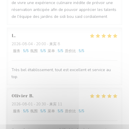
de vivre une expérience culinaire inédite de prévoir une
réservation anticipée afin de pouvoir apprécier les talents
de l'équipe des jardins de sidi bou said cordialement
L
2026-08-04
- 20:00 - 来宾 8
服务
:
5
/5
氛围
:
5
/5
菜单
:
5
/5
质价比
:
5
/5
Très bel établissement, tout est excellent et service au
top.
Olivier
B
2026-08-01
- 20:30 - 来宾 11
服务
:
5
/5
氛围
:
5
/5
菜单
:
5
/5
质价比
:
5
/5