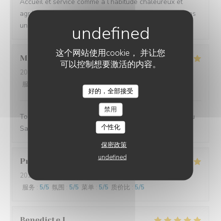
Accueil et service comme à l’habitude chaleureux et
agréable. Nous avons passé une excellente soirée dans
un tres bel endroit en nous régalant !!!
这个网站使用cookie， 并让您
Melanie
V
可以控制想要激活的内容。
2026-08-01
- 21:00 - 来宾 2
服务
:
5
/5
氛围
:
5
/5
菜单
:
5
/5
质价比
:
5
/5
好的，全部接受
LES JARDINS DE SIDI BOU SAÏD
禁用
Toujours un plaisir de venir dîner aux jardins de sidi Bou
个性化
Said… c’est la maison 💜
保密政策
undefined
Priscillia
N
2026-07-31
- 20:45 - 来宾 2
服务
:
5
/5
氛围
:
5
/5
菜单
:
5
/5
质价比
:
5
/5
Benedicte
L