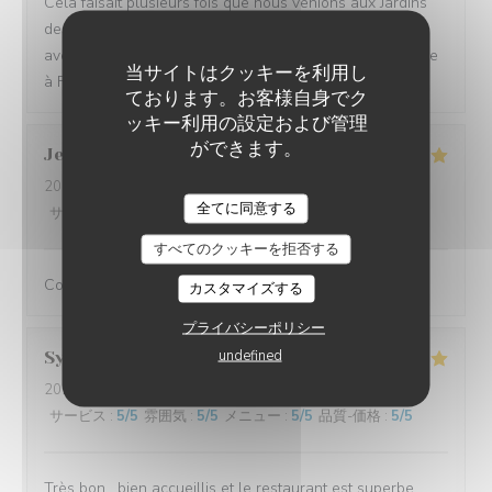
Cela faisait plusieurs fois que nous venions aux Jardins
de Sidi Bou Saîd.. Le cadre est idyllique, surtout le soir
avec les illuminations. Serveurs au top (mention spéciale
当サイトはクッキーを利用し
à Frakito :)), plats délicieux.
ております。お客様自身でク
ッキー利用の設定および管理
ができます。
Jean charles
L
2026-08-05
- 20:45 - ゲスト 2
LES JARDINS DE SIDI BOU SAÏD
全てに同意する
サービス
:
5
/5
雰囲気
:
5
/5
メニュー
:
5
/5
品質-価格
:
4
/5
すべてのクッキーを拒否する
Comme à son habitude, parfait!
カスタマイズする
プライバシーポリシー
undefined
Sylvette
L
2026-08-05
- 20:15 - ゲスト 3
サービス
:
5
/5
雰囲気
:
5
/5
メニュー
:
5
/5
品質-価格
:
5
/5
Très bon , bien accueillis et le restaurant est superbe