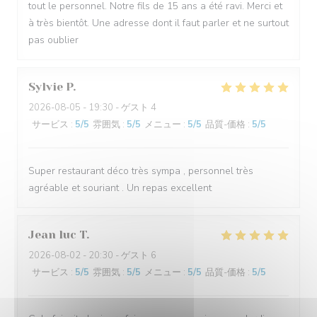
tout le personnel. Notre fils de 15 ans a été ravi. Merci et
à très bientôt. Une adresse dont il faut parler et ne surtout
pas oublier
Sylvie
P
2026-08-05
- 19:30 - ゲスト 4
サービス
:
5
/5
雰囲気
:
5
/5
メニュー
:
5
/5
品質-価格
:
5
/5
Super restaurant déco très sympa , personnel très
agréable et souriant . Un repas excellent
Jean luc
T
2026-08-02
- 20:30 - ゲスト 6
サービス
:
5
/5
雰囲気
:
5
/5
メニュー
:
5
/5
品質-価格
:
5
/5