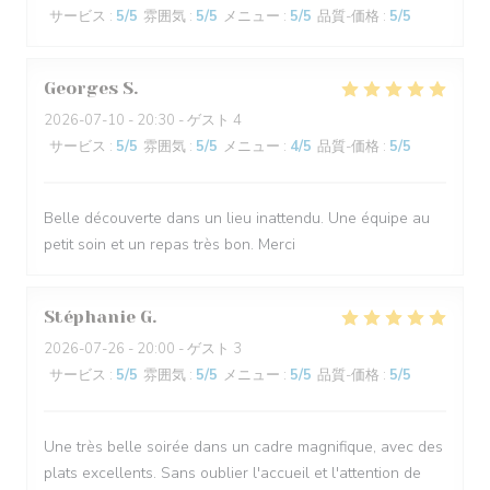
サービス
:
5
/5
雰囲気
:
5
/5
メニュー
:
5
/5
品質-価格
:
5
/5
Georges
S
2026-07-10
- 20:30 - ゲスト 4
サービス
:
5
/5
雰囲気
:
5
/5
メニュー
:
4
/5
品質-価格
:
5
/5
Belle découverte dans un lieu inattendu. Une équipe au
petit soin et un repas très bon. Merci
Stéphanie
G
2026-07-26
- 20:00 - ゲスト 3
サービス
:
5
/5
雰囲気
:
5
/5
メニュー
:
5
/5
品質-価格
:
5
/5
Une très belle soirée dans un cadre magnifique, avec des
plats excellents. Sans oublier l'accueil et l'attention de