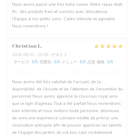
Nous avons passé une très belle soiree. Notre repas était
fin , des produits frais et cuisinés avec délicatesse,
l’Equipe à nos petits soins. Cadre intimiste et agreable.
Nous reviendrons !
Christian
L
2026-08-01
- 20:00 - ゲスト 2
サービス
:
5
/5
雰囲気
:
5
/5
メニュー
:
5
/5
品質-価格
:
5
/5
Nous avons été très satisfait de l'accueil, de la
disponibilité, de l'écoute et de l'attention de l'ensemble du
personnel Nous avons apprécié le couscous royal ainsi
que le tajin d'agneau Tout a été parfait Nous reviendrons
bien entendu et nous invitons toute personne, désireuse
de vivre une expérience culinaire inédite de prévoir une
réservation anticipée afin de pouvoir apprécier les talents
de l'équipe des jardins de sidi bou said cordialement