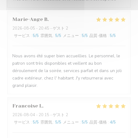
Marie-Ange
B
2026-08-05
- 20:45 - ゲスト 2
サービス
:
5
/5
雰囲気
:
5
/5
メニュー
:
5
/5
品質-価格
:
5
/5
Nous avons été super bien accueillies. Le personnel, le
patron sont très disponibles et veillent au bon
déroulement de la soirée, services parfait et dans un joli
cadre extérieur, chez l' habitant. J'y retournerai avec
grand plaisir.
Francoise
L
2026-08-04
- 20:15 - ゲスト 2
サービス
:
5
/5
雰囲気
:
5
/5
メニュー
:
5
/5
品質-価格
:
4
/5