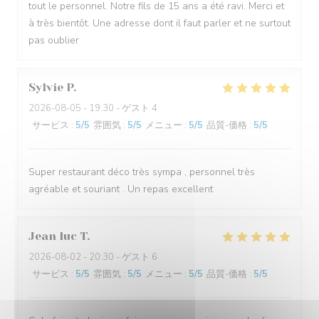
tout le personnel. Notre fils de 15 ans a été ravi. Merci et
à très bientôt. Une adresse dont il faut parler et ne surtout
pas oublier
Sylvie
P
2026-08-05
- 19:30 - ゲスト 4
サービス
:
5
/5
雰囲気
:
5
/5
メニュー
:
5
/5
品質-価格
:
5
/5
Super restaurant déco très sympa , personnel très
agréable et souriant . Un repas excellent
Jean luc
T
2026-08-02
- 20:30 - ゲスト 6
サービス
:
5
/5
雰囲気
:
5
/5
メニュー
:
5
/5
品質-価格
:
5
/5