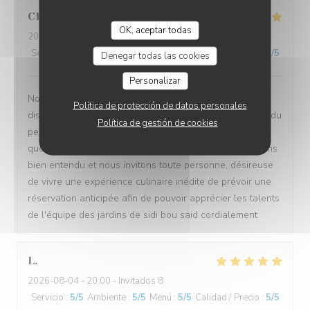
Christian
L
OK, aceptar todas
2026-08-01
- 20:00 - Invitados 2
Servicio
:
5
/5
Ambiente
:
5
/5
Menú
:
5
/5
Calidad / Precio
:
5
/5
Denegar todas las cookies
Personalizar
Nous avons été très satisfait de l'accueil, de la
Política de protección de datos personales
disponibilité, de l'écoute et de l'attention de l'ensemble du
Política de gestión de cookies
personnel Nous avons apprécié le couscous royal ainsi
que le tajin d'agneau Tout a été parfait Nous reviendrons
bien entendu et nous invitons toute personne, désireuse
de vivre une expérience culinaire inédite de prévoir une
réservation anticipée afin de pouvoir apprécier les talents
de l'équipe des jardins de sidi bou said cordialement
L
2026-08-04
- 20:00 - Invitados 8
Servicio
:
5
/5
Ambiente
:
5
/5
Menú
:
5
/5
Calidad / Precio
:
5
/5