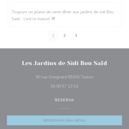
Toujours un plaisir de venir dîner aux jardins de sidi Bou
Said… c’est la maison 💜
1
2
3
Les Jardins de Sidi Bou Saïd
((abre en una nuev
90 rue Groignard 83200 Toulon
04 83 57 23 52
RESERVA
RESERVAR UNA MESA