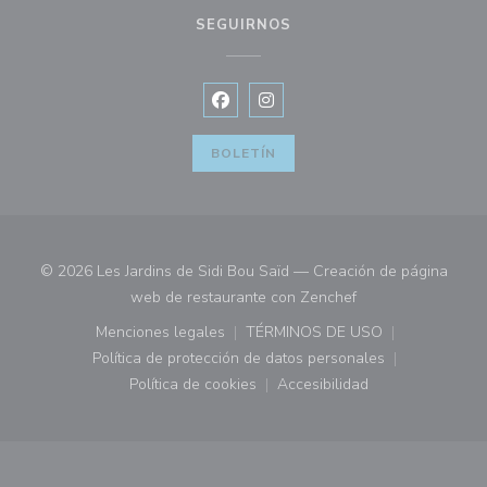
SEGUIRNOS
Facebook ((abre en una nueva vent
Instagram ((abre en una nuev
BOLETÍN
© 2026 Les Jardins de Sidi Bou Saïd — Creación de página
((abre en una nuev
web de restaurante con
Zenchef
Menciones legales
TÉRMINOS DE USO
((abre en una nueva ventana))
((abre en una nueva ven
Política de protección de datos personales
((abre en una nueva ventana))
Política de cookies
Accesibilidad
((abre en una nueva ventana))
((abre en una nueva ven