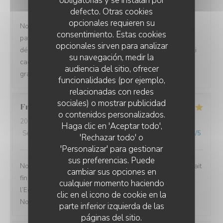
obligatorias y se instalan por
defecto. Otras cookies
opcionales requieren su
Nous avons été super bien accueillies. Le personnel, le
consentimiento. Estas cookies
patron sont très disponibles et veillent au bon
opcionales sirven para analizar
déroulement de la soirée, services parfait et dans un joli
su navegación, medir la
cadre extérieur, chez l' habitant. J'y retournerai avec
audiencia del sitio, ofrecer
grand plaisir.
funcionalidades (por ejemplo,
relacionadas con redes
sociales) o mostrar publicidad
Francoise
L
o contenidos personalizados.
LES JARDINS DE SIDI BOU SAÏD
2026-08-04
- 20:15 - Invitados 2
Haga clic en 'Aceptar todo',
Servicio
:
5
/5
Ambiente
:
5
/5
Menú
:
5
/5
Calidad / Precio
:
4
/5
'Rechazar todo' o
'Personalizar' para gestionar
sus preferencias. Puede
Nous avons passé une très belle soiree. Notre repas était
cambiar sus opciones en
fin , des produits frais et cuisinés avec délicatesse,
cualquier momento haciendo
l’Equipe à nos petits soins. Cadre intimiste et agreable.
clic en el icono de cookie en la
Nous reviendrons !
parte inferior izquierda de las
páginas del sitio.